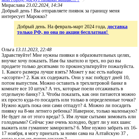
Мираслава
23.02.2024, 14:34
Добрый день ! Вы отправляете пиявок за границу меня
интересует Марокко?
Добрый день. На февраль-март 2024 года,
доставка
только РФ, но она по акции бесплатная!
Ольга
13.11.2023, 22:48
Здравствуйте! Мне нужны пиявки в образовательных целях,
внучке хочу показать. Нам бы хватило и трех, но раз вы
продаете только десятками то проконсультируйте пожалуйста.
1. Какого размера лучше взять? Может у вас есть наборы
«ассорти»? 2. Как их содержать. Они у нас побудут дней 10,
потом выпустим. Можно оставить в трехлитровой банке в
комнате все 10 штук? А тех, которые поели отсаживать в
отдельную банку? 3. Чтобы показать, как они питаются можно
их просто куда-то посадить или только в определенные точки?
Нужно ждать пока они сами отпадут? 4. Можно ли посадить
пиявку на 8-ми летнего ребенка? Наверное, только маленькую?
Не будет ли от этого вреда? 5. Им лучше сытыми зимовать или
голодными? Сейчас уже очень холодно, будет ли у них шанс
выжить или гуманнее заморозить? 6. Мне нужно забрать их 16-
17 ноября, я могу приехать за ними сама на Алтайскую 37 ,
когда и как их лучше заказать?