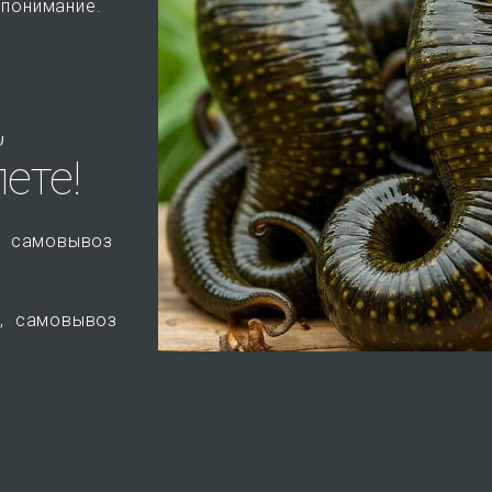
 понимание
.
,
ете!
е, самовывоз
е, самовывоз