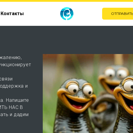
Контакты
ОТПРАВИТЬ
жалению,
ункционирует
связи
поддержка и
а. Напишите
ИТЬ НАС В
ать и дадим