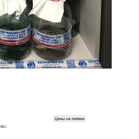
ции
↓