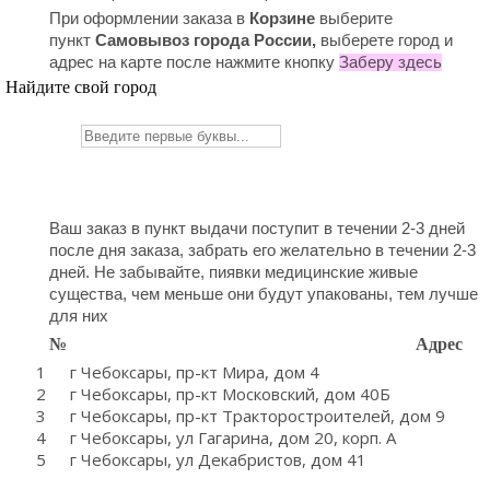
При оформлении заказа в
Корзине
выберите
пункт
Самовывоз города России,
в
ыберете город и
адрес на карте после нажмите кнопку
Заберу здесь
Найдите свой город
Ваш заказ в пункт выдачи поступит в течении 2-3 дней
после дня заказа, забрать его желательно в течении 2-3
дней. Не забывайте, пиявки медицинские живые
существа, чем меньше они будут упакованы, тем лучше
для них
№
Адрес
1
г Чебоксары, пр-кт Мира, дом 4
2
г Чебоксары, пр-кт Московский, дом 40Б
3
г Чебоксары, пр-кт Тракторостроителей, дом 9
4
г Чебоксары, ул Гагарина, дом 20, корп. А
5
г Чебоксары, ул Декабристов, дом 41