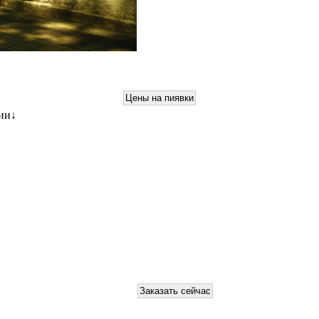
ции
↓