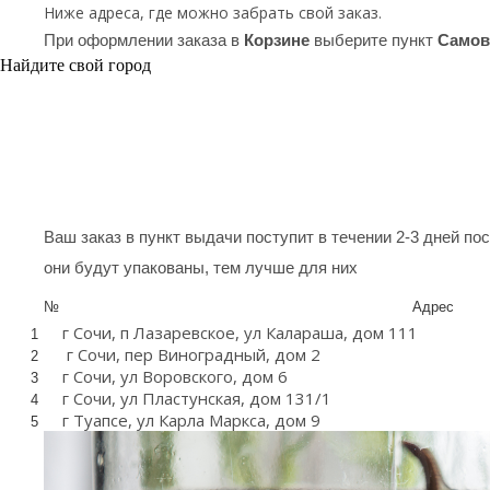
Ниже адреса, где можно забрать свой заказ.
При оформлении заказа в
Корзине
выберите пункт
Самов
Найдите свой город
Ваш заказ в пункт выдачи поступит в течении 2-3 дней по
они будут упакованы, тем лучше для них
№
Адрес
г Сочи, п Лазаревское, ул Калараша, дом 111
1
г Сочи, пер Виноградный, дом 2
2
г Сочи, ул Воровского, дом 6
3
г Сочи, ул Пластунская, дом 131/1
4
г Туапсе, ул Карла Маркса, дом 9
5